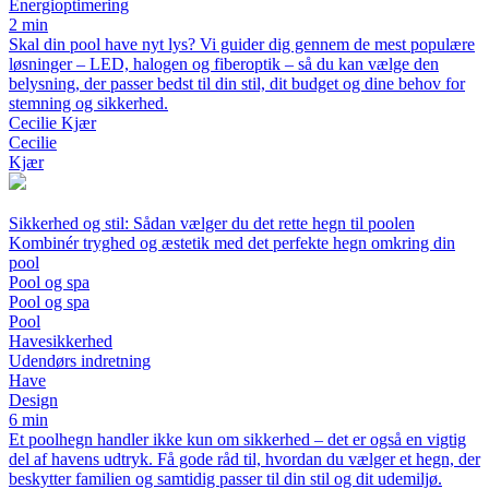
Energioptimering
2 min
Skal din pool have nyt lys? Vi guider dig gennem de mest populære
løsninger – LED, halogen og fiberoptik – så du kan vælge den
belysning, der passer bedst til din stil, dit budget og dine behov for
stemning og sikkerhed.
Cecilie Kjær
Cecilie
Kjær
Sikkerhed og stil: Sådan vælger du det rette hegn til poolen
Kombinér tryghed og æstetik med det perfekte hegn omkring din
pool
Pool og spa
Pool og spa
Pool
Havesikkerhed
Udendørs indretning
Have
Design
6 min
Et poolhegn handler ikke kun om sikkerhed – det er også en vigtig
del af havens udtryk. Få gode råd til, hvordan du vælger et hegn, der
beskytter familien og samtidig passer til din stil og dit udemiljø.