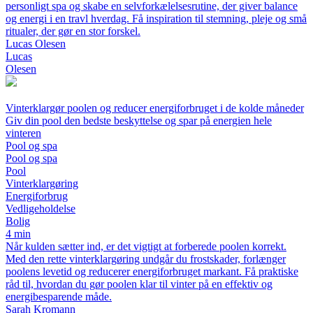
personligt spa og skabe en selvforkælelsesrutine, der giver balance
og energi i en travl hverdag. Få inspiration til stemning, pleje og små
ritualer, der gør en stor forskel.
Lucas Olesen
Lucas
Olesen
Vinterklargør poolen og reducer energiforbruget i de kolde måneder
Giv din pool den bedste beskyttelse og spar på energien hele
vinteren
Pool og spa
Pool og spa
Pool
Vinterklargøring
Energiforbrug
Vedligeholdelse
Bolig
4 min
Når kulden sætter ind, er det vigtigt at forberede poolen korrekt.
Med den rette vinterklargøring undgår du frostskader, forlænger
poolens levetid og reducerer energiforbruget markant. Få praktiske
råd til, hvordan du gør poolen klar til vinter på en effektiv og
energibesparende måde.
Sarah Kromann