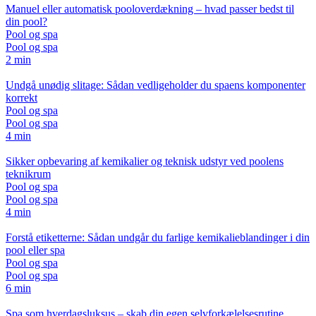
Manuel eller automatisk pooloverdækning – hvad passer bedst til
din pool?
Pool og spa
Pool og spa
2 min
Undgå unødig slitage: Sådan vedligeholder du spaens komponenter
korrekt
Pool og spa
Pool og spa
4 min
Sikker opbevaring af kemikalier og teknisk udstyr ved poolens
teknikrum
Pool og spa
Pool og spa
4 min
Forstå etiketterne: Sådan undgår du farlige kemikalieblandinger i din
pool eller spa
Pool og spa
Pool og spa
6 min
Spa som hverdagsluksus – skab din egen selvforkælelsesrutine