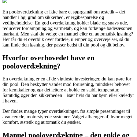
En pooloverdækning er ikke bare et spørgsmål om æstetik – det
handler i høj grad om sikkerhed, energibesparelse og
vedligeholdelse. En god overdækning holder blade og snavs ude,
reducerer fordampning og varmetab, og kan forlænge badesæsonen
markant. Men skal du vælge en manuel eller en automatisk løsning?
Her får du et overblik over fordele, ulemper og overvejelser, så du
kan finde den løsning, der passer bedst til din pool og dit behov.
Hvorfor overhovedet have en
pooloverdækning?
En overdækning er en af de vigtigste investeringer, du kan gøre for
din pool. Den beskytter vandet mod forurening, mindsker behovet
for kemikalier og gør det lettere at holde en stabil temperatur.
Samtidig øger den sikkerheden – især hvis du har børn eller kæledyr
i haven.
Der findes mange typer overdækninger, fra simple presenninger til
avancerede, motorstyrede systemer. Valget afhænger af, hvor meget
komfort, æstetik og automatik du ønsker.
Manuel pooloverdækning – den enkle og