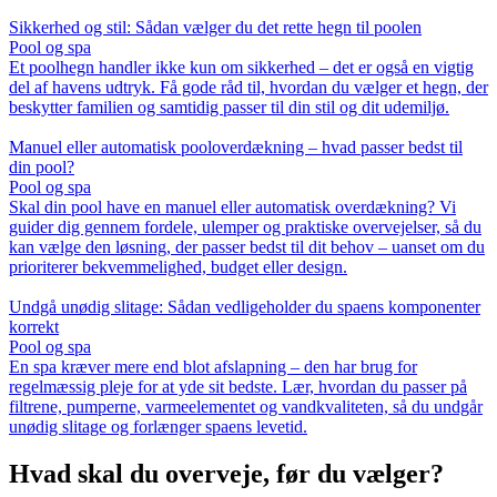
Sikkerhed og stil: Sådan vælger du det rette hegn til poolen
Pool og spa
Et poolhegn handler ikke kun om sikkerhed – det er også en vigtig
del af havens udtryk. Få gode råd til, hvordan du vælger et hegn, der
beskytter familien og samtidig passer til din stil og dit udemiljø.
Manuel eller automatisk pooloverdækning – hvad passer bedst til
din pool?
Pool og spa
Skal din pool have en manuel eller automatisk overdækning? Vi
guider dig gennem fordele, ulemper og praktiske overvejelser, så du
kan vælge den løsning, der passer bedst til dit behov – uanset om du
prioriterer bekvemmelighed, budget eller design.
Undgå unødig slitage: Sådan vedligeholder du spaens komponenter
korrekt
Pool og spa
En spa kræver mere end blot afslapning – den har brug for
regelmæssig pleje for at yde sit bedste. Lær, hvordan du passer på
filtrene, pumperne, varmeelementet og vandkvaliteten, så du undgår
unødig slitage og forlænger spaens levetid.
Hvad skal du overveje, før du vælger?