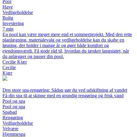
Pool
Have
Vedligeholdelse
Bolig
Investering
7 min
En pool kan være meget mere end et sommerprojekt. Med den rette
planlægning, materialevalg og vedligeholdelse kan du skabe en
løsning, der holder i mange år og øger både komfort og
ejendomsværdi. Få gode råd til, hvordan du tænker langsigtet, når
du anlægger og passer din pool.
Cecilie Kjær
Cecilie
Kjær
Den store spa-rengøring: Sådan gør du ved udskiftning af vandet
Få din spa til at skinne med en grundig rengøring og frisk vand
Pool og spa
Pool og spa
Spabad
Rengøring
Vedligeholdelse
Velvære
Hjemmespa