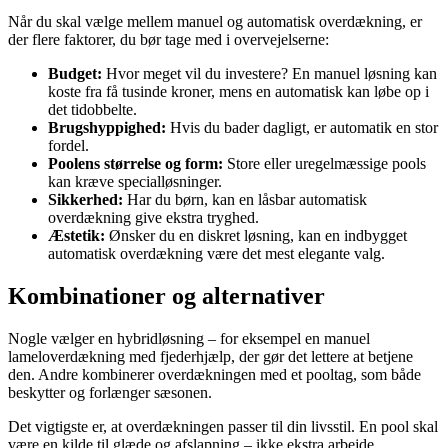
Når du skal vælge mellem manuel og automatisk overdækning, er
der flere faktorer, du bør tage med i overvejelserne:
Budget:
Hvor meget vil du investere? En manuel løsning kan
koste fra få tusinde kroner, mens en automatisk kan løbe op i
det tidobbelte.
Brugshyppighed:
Hvis du bader dagligt, er automatik en stor
fordel.
Poolens størrelse og form:
Store eller uregelmæssige pools
kan kræve specialløsninger.
Sikkerhed:
Har du børn, kan en låsbar automatisk
overdækning give ekstra tryghed.
Æstetik:
Ønsker du en diskret løsning, kan en indbygget
automatisk overdækning være det mest elegante valg.
Kombinationer og alternativer
Nogle vælger en hybridløsning – for eksempel en manuel
lameloverdækning med fjederhjælp, der gør det lettere at betjene
den. Andre kombinerer overdækningen med et pooltag, som både
beskytter og forlænger sæsonen.
Det vigtigste er, at overdækningen passer til din livsstil. En pool skal
være en kilde til glæde og afslapning – ikke ekstra arbejde.