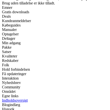
Brug uden tilladelse er ikke tilladt.
Emner
Gratis downloads
Deals
Kundeanmeldelser
Købeguides
Manualer
Optagelser
Deltager
Min adgang
Pakke
Satser
Kvaliteter
Redskaber
Folk
Hold forbindelsen
Få opdateringer
Interaktion
Nyhedsbrev
Community
Området
Egne links
Indholdsoversigt
Blogindlæg
Historik