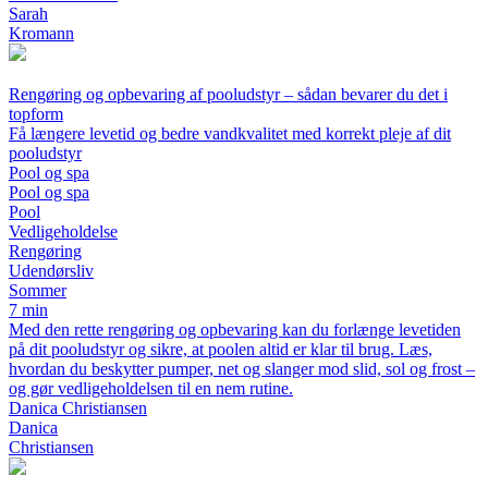
Sarah
Kromann
Rengøring og opbevaring af pooludstyr – sådan bevarer du det i
topform
Få længere levetid og bedre vandkvalitet med korrekt pleje af dit
pooludstyr
Pool og spa
Pool og spa
Pool
Vedligeholdelse
Rengøring
Udendørsliv
Sommer
7 min
Med den rette rengøring og opbevaring kan du forlænge levetiden
på dit pooludstyr og sikre, at poolen altid er klar til brug. Læs,
hvordan du beskytter pumper, net og slanger mod slid, sol og frost –
og gør vedligeholdelsen til en nem rutine.
Danica Christiansen
Danica
Christiansen