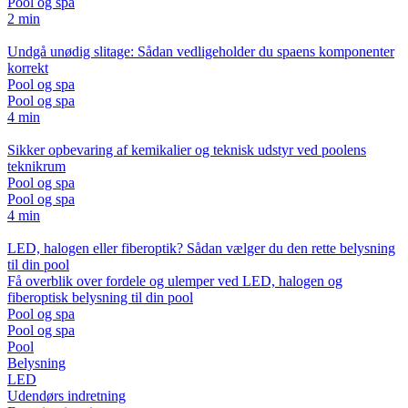
Pool og spa
2 min
Undgå unødig slitage: Sådan vedligeholder du spaens komponenter
korrekt
Pool og spa
Pool og spa
4 min
Sikker opbevaring af kemikalier og teknisk udstyr ved poolens
teknikrum
Pool og spa
Pool og spa
4 min
LED, halogen eller fiberoptik? Sådan vælger du den rette belysning
til din pool
Få overblik over fordele og ulemper ved LED, halogen og
fiberoptisk belysning til din pool
Pool og spa
Pool og spa
Pool
Belysning
LED
Udendørs indretning