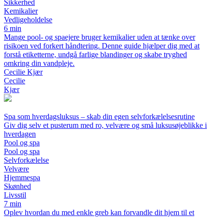
Sikkerhed
Kemikalier
Vedligeholdelse
6 min
Mange pool- og spaejere bruger kemikalier uden at tænke over
risikoen ved forkert håndtering. Denne guide hjælper dig med at
forstå etiketterne, undgå farlige blandinger og skabe tryghed
omkring din vandpleje.
Cecilie Kjær
Cecilie
Kjær
Spa som hverdagsluksus – skab din egen selvforkælelsesrutine
Giv dig selv et pusterum med ro, velvære og små luksusøjeblikke i
hverdagen
Pool og spa
Pool og spa
Selvforkælelse
Velvære
Hjemmespa
Skønhed
Livsstil
7 min
Oplev hvordan du med enkle greb kan forvandle dit hjem til et