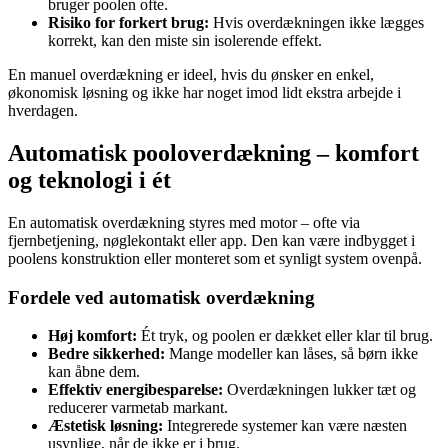
bruger poolen ofte.
Risiko for forkert brug:
Hvis overdækningen ikke lægges
korrekt, kan den miste sin isolerende effekt.
En manuel overdækning er ideel, hvis du ønsker en enkel,
økonomisk løsning og ikke har noget imod lidt ekstra arbejde i
hverdagen.
Automatisk pooloverdækning – komfort
og teknologi i ét
En automatisk overdækning styres med motor – ofte via
fjernbetjening, nøglekontakt eller app. Den kan være indbygget i
poolens konstruktion eller monteret som et synligt system ovenpå.
Fordele ved automatisk overdækning
Høj komfort:
Ét tryk, og poolen er dækket eller klar til brug.
Bedre sikkerhed:
Mange modeller kan låses, så børn ikke
kan åbne dem.
Effektiv energibesparelse:
Overdækningen lukker tæt og
reducerer varmetab markant.
Æstetisk løsning:
Integrerede systemer kan være næsten
usynlige, når de ikke er i brug.