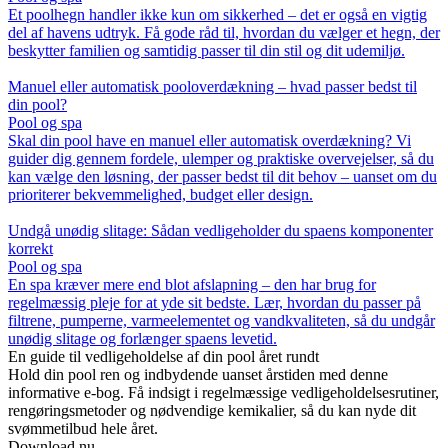
Et poolhegn handler ikke kun om sikkerhed – det er også en vigtig
del af havens udtryk. Få gode råd til, hvordan du vælger et hegn, der
beskytter familien og samtidig passer til din stil og dit udemiljø.
Manuel eller automatisk pooloverdækning – hvad passer bedst til
din pool?
Pool og spa
Skal din pool have en manuel eller automatisk overdækning? Vi
guider dig gennem fordele, ulemper og praktiske overvejelser, så du
kan vælge den løsning, der passer bedst til dit behov – uanset om du
prioriterer bekvemmelighed, budget eller design.
Undgå unødig slitage: Sådan vedligeholder du spaens komponenter
korrekt
Pool og spa
En spa kræver mere end blot afslapning – den har brug for
regelmæssig pleje for at yde sit bedste. Lær, hvordan du passer på
filtrene, pumperne, varmeelementet og vandkvaliteten, så du undgår
unødig slitage og forlænger spaens levetid.
En guide til vedligeholdelse af din pool året rundt
Hold din pool ren og indbydende uanset årstiden med denne
informative e-bog. Få indsigt i regelmæssige vedligeholdelsesrutiner,
rengøringsmetoder og nødvendige kemikalier, så du kan nyde dit
svømmetilbud hele året.
Download nu