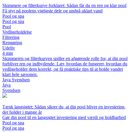
Skimmere og filterkurve forklaret: Sådan får du en ren og klar pool
Få styr på poolens vigtigste dele og undgå uklart vand
Pool og spa
Pool og spa
Pool
Vedligeholdelse
Filtrering
Rengøring
Udeliv
4 min
Skimmeren og filterkurven spiller en afgørende rolle for, at din pool
forbliver ren og indbydende. Lær, hvordan de fungerer, hvordan du
vedligeholder dem korrekt, og få praktiske tips til at holde vandet
klart hele sæsonen.
Jaya Svendsen
Jaya
Svendsen
Tænk langsigtet: Sådan sikrer du, at din pool bliver en investering,
der holder i mange år
Gør din pool til en langsigtet investering med værdi og holdbarhed
Pool og spa
Pool og spa