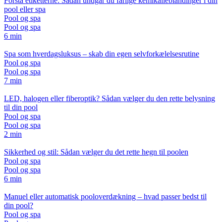
Forstå etiketterne: Sådan undgår du farlige kemikalieblandinger i din
pool eller spa
Pool og spa
Pool og spa
6 min
Spa som hverdagsluksus – skab din egen selvforkælelsesrutine
Pool og spa
Pool og spa
7 min
LED, halogen eller fiberoptik? Sådan vælger du den rette belysning
til din pool
Pool og spa
Pool og spa
2 min
Sikkerhed og stil: Sådan vælger du det rette hegn til poolen
Pool og spa
Pool og spa
6 min
Manuel eller automatisk pooloverdækning – hvad passer bedst til
din pool?
Pool og spa