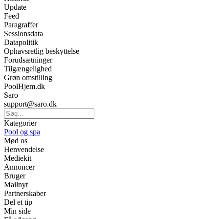
Update
Feed
Paragraffer
Sessionsdata
Datapolitik
Ophavsretlig beskyttelse
Forudsætninger
Tilgængelighed
Grøn omstilling
PoolHjem.dk
Saro
support@saro.dk
Kategorier
Pool og spa
Mød os
Henvendelse
Mediekit
Annoncer
Bruger
Mailnyt
Partnerskaber
Del et tip
Min side