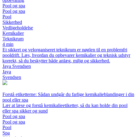
opbevaring
Pool og spa
Pool og spa
Pool
Sikkerhed
Vedligeholdelse
Kemikalier
Teknikrum
4 min
Et sikkert og velorganiseret teknikrum er nøglen til en problemfri
pooldrift. Læs, hvordan du opbevarer kemikalier og teknisk udstyr
korrekt, så du beskytter både anlæg, miljø og sikkerhed.
Jaya Svendsen
Jaya
Svendsen
Forstå etiketterne: Sådan undgår du farlige kemikalieblandinger i din
pool eller spa
Lær at læse og forstå kemikalieetiketter, så du kan holde din pool
eller spa sikker og sund
Pool og spa
Pool og spa
Pool
Spa