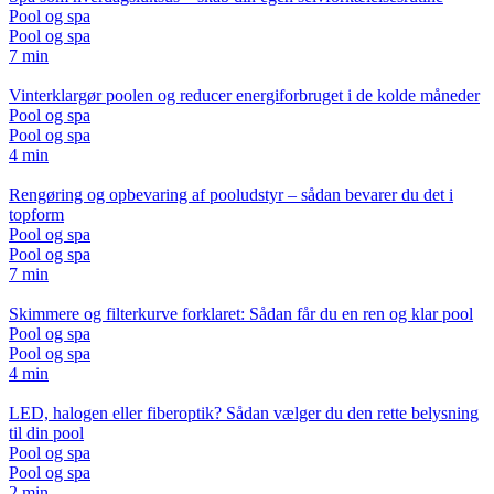
Pool og spa
Pool og spa
7 min
Vinterklargør poolen og reducer energiforbruget i de kolde måneder
Pool og spa
Pool og spa
4 min
Rengøring og opbevaring af pooludstyr – sådan bevarer du det i
topform
Pool og spa
Pool og spa
7 min
Skimmere og filterkurve forklaret: Sådan får du en ren og klar pool
Pool og spa
Pool og spa
4 min
LED, halogen eller fiberoptik? Sådan vælger du den rette belysning
til din pool
Pool og spa
Pool og spa
2 min