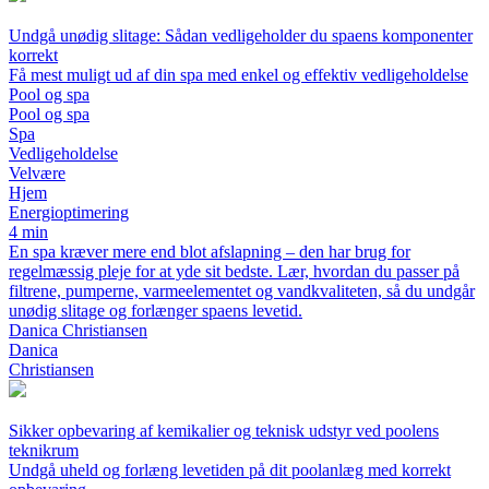
Undgå unødig slitage: Sådan vedligeholder du spaens komponenter
korrekt
Få mest muligt ud af din spa med enkel og effektiv vedligeholdelse
Pool og spa
Pool og spa
Spa
Vedligeholdelse
Velvære
Hjem
Energioptimering
4 min
En spa kræver mere end blot afslapning – den har brug for
regelmæssig pleje for at yde sit bedste. Lær, hvordan du passer på
filtrene, pumperne, varmeelementet og vandkvaliteten, så du undgår
unødig slitage og forlænger spaens levetid.
Danica Christiansen
Danica
Christiansen
Sikker opbevaring af kemikalier og teknisk udstyr ved poolens
teknikrum
Undgå uheld og forlæng levetiden på dit poolanlæg med korrekt