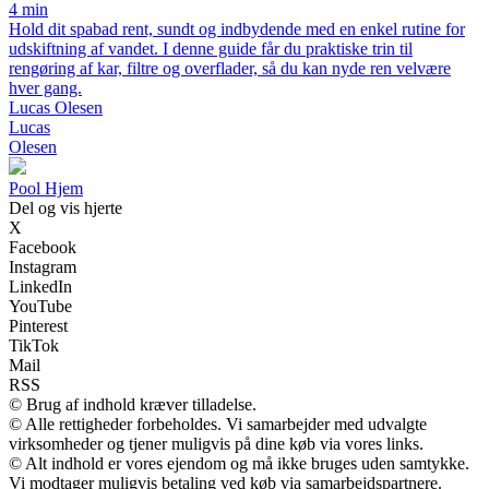
4 min
Hold dit spabad rent, sundt og indbydende med en enkel rutine for
udskiftning af vandet. I denne guide får du praktiske trin til
rengøring af kar, filtre og overflader, så du kan nyde ren velvære
hver gang.
Lucas Olesen
Lucas
Olesen
Pool Hjem
Del og vis hjerte
X
Facebook
Instagram
LinkedIn
YouTube
Pinterest
TikTok
Mail
RSS
© Brug af indhold kræver tilladelse.
© Alle rettigheder forbeholdes. Vi samarbejder med udvalgte
virksomheder og tjener muligvis på dine køb via vores links.
© Alt indhold er vores ejendom og må ikke bruges uden samtykke.
Vi modtager muligvis betaling ved køb via samarbejdspartnere.