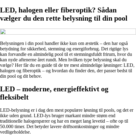
LED, halogen eller fiberoptik? Sådan
vælger du den rette belysning til din pool
Belysningen i din pool handler ikke kun om æstetik – den har også
betydning for sikkerhed, stemning og energiforbrug. Det rigtige lys
kan forvandle en almindelig pool til et stemningsfuldt frirum, hvor du
kan nyde aftenerne året rundt. Men hvilken type belysning skal du
vælge? Her får du en guide til de tre mest almindelige løsninger: LED,
halogen og fiberoptik – og hvordan du finder den, der passer bedst til
din pool og dit behov.
LED – moderne, energieffektivt og
fleksibelt
LED-belysning er i dag den mest populære løsning til pools, og det er
ikke uden grund. LED-lys bruger markant mindre strøm end
traditionelle halogenpærer og har en meget lang levetid – ofte op til
50.000 timer. Det betyder lavere driftsomkostninger og mindre
vedligeholdelse.