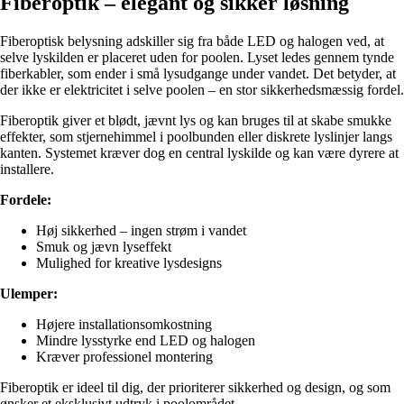
Fiberoptik – elegant og sikker løsning
Fiberoptisk belysning adskiller sig fra både LED og halogen ved, at
selve lyskilden er placeret uden for poolen. Lyset ledes gennem tynde
fiberkabler, som ender i små lysudgange under vandet. Det betyder, at
der ikke er elektricitet i selve poolen – en stor sikkerhedsmæssig fordel.
Fiberoptik giver et blødt, jævnt lys og kan bruges til at skabe smukke
effekter, som stjernehimmel i poolbunden eller diskrete lyslinjer langs
kanten. Systemet kræver dog en central lyskilde og kan være dyrere at
installere.
Fordele:
Høj sikkerhed – ingen strøm i vandet
Smuk og jævn lyseffekt
Mulighed for kreative lysdesigns
Ulemper:
Højere installationsomkostning
Mindre lysstyrke end LED og halogen
Kræver professionel montering
Fiberoptik er ideel til dig, der prioriterer sikkerhed og design, og som
ønsker et eksklusivt udtryk i poolområdet.