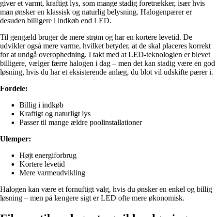
giver et varmt, kraftigt lys, som mange stadig foretrækker, især hvis
man ønsker en klassisk og naturlig belysning. Halogenpærer er
desuden billigere i indkøb end LED.
Til gengæld bruger de mere strøm og har en kortere levetid. De
udvikler også mere varme, hvilket betyder, at de skal placeres korrekt
for at undgå overophedning. I takt med at LED-teknologien er blevet
billigere, vælger færre halogen i dag – men det kan stadig være en god
løsning, hvis du har et eksisterende anlæg, du blot vil udskifte pærer i.
Fordele:
Billig i indkøb
Kraftigt og naturligt lys
Passer til mange ældre poolinstallationer
Ulemper:
Højt energiforbrug
Kortere levetid
Mere varmeudvikling
Halogen kan være et fornuftigt valg, hvis du ønsker en enkel og billig
løsning – men på længere sigt er LED ofte mere økonomisk.