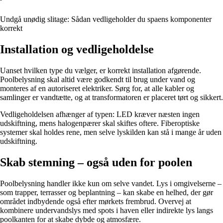
Undgå unødig slitage: Sådan vedligeholder du spaens komponenter
korrekt
Installation og vedligeholdelse
Uanset hvilken type du vælger, er korrekt installation afgørende.
Poolbelysning skal altid være godkendt til brug under vand og
monteres af en autoriseret elektriker. Sørg for, at alle kabler og
samlinger er vandtætte, og at transformatoren er placeret tørt og sikkert.
Vedligeholdelsen afhænger af typen: LED kræver næsten ingen
udskiftning, mens halogenpærer skal skiftes oftere. Fiberoptiske
systemer skal holdes rene, men selve lyskilden kan stå i mange år uden
udskiftning.
Skab stemning – også uden for poolen
Poolbelysning handler ikke kun om selve vandet. Lys i omgivelserne –
som trapper, terrasser og beplantning – kan skabe en helhed, der gør
området indbydende også efter mørkets frembrud. Overvej at
kombinere undervandslys med spots i haven eller indirekte lys langs
poolkanten for at skabe dybde og atmosfære.